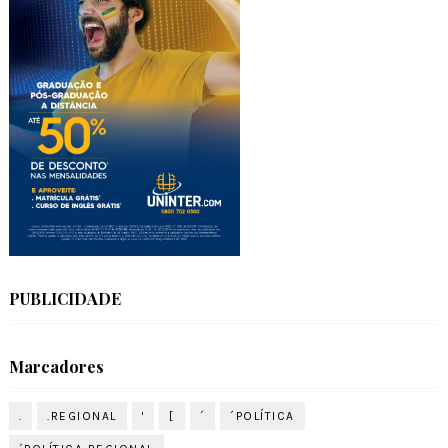
PUBLICIDADE
Marcadores
.
.REGIONAL
'
[
´
´POLÍTICA