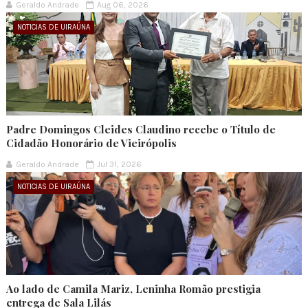
Geraldo Andrade
Aug 06, 2026
NOTICIAS DE UIRAÚNA
Padre Domingos Cleides Claudino recebe o Título de
Cidadão Honorário de Vieirópolis
Geraldo Andrade
Jul 31, 2026
NOTICIAS DE UIRAÚNA
Ao lado de Camila Mariz, Leninha Romão prestigia
entrega de Sala Lilás