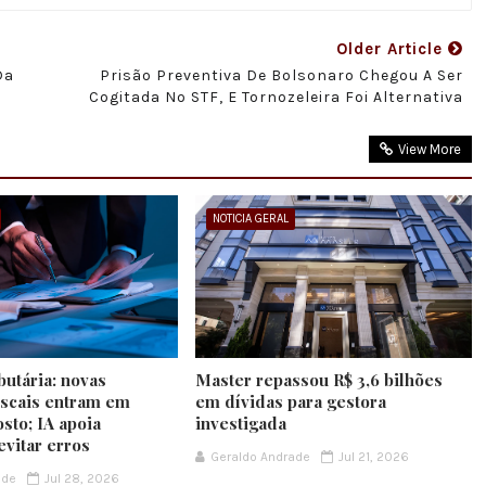
Older Article
Da
Prisão Preventiva De Bolsonaro Chegou A Ser
Cogitada No STF, E Tornozeleira Foi Alternativa
View More
NOTICIA GERAL
butária: novas
Master repassou R$ 3,6 bilhões
iscais entram em
em dívidas para gestora
sto; IA apoia
investigada
evitar erros
Geraldo Andrade
Jul 21, 2026
ade
Jul 28, 2026