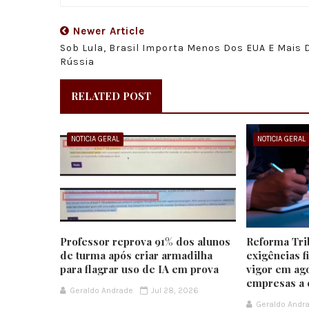
Newer Article
Sob Lula, Brasil Importa Menos Dos EUA E Mais 
Rússia
RELATED POST
NOTICIA GERAL
NOTICIA GERAL
Professor reprova 91% dos alunos
Reforma Tri
de turma após criar armadilha
exigências f
para flagrar uso de IA em prova
vigor em ago
empresas a 
Geraldo Andrade
Jul 28, 2026
Geraldo Andr