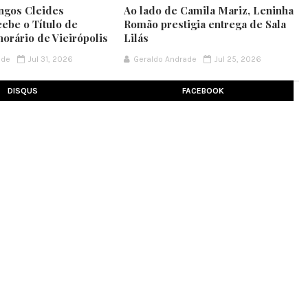
ngos Cleides
Ao lado de Camila Mariz, Leninha
cebe o Título de
Romão prestigia entrega de Sala
orário de Vieirópolis
Lilás
ade
Jul 31, 2026
Geraldo Andrade
Jul 25, 2026
DISQUS
FACEBOOK