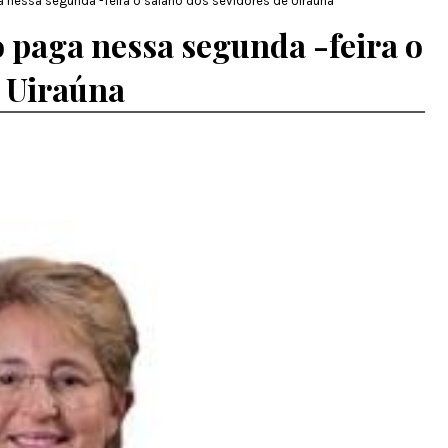
 nessa segunda -feira o salário dos sevidores de Uiraúna
 paga nessa segunda -feira o
e Uiraúna