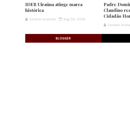
IDEB Uiraúna atinge marca
Padre Domi
histórica
Claudino re
Cidadão Hon
Geraldo Andrade
Aug 06, 2026
Geraldo Andr
BLOGGER