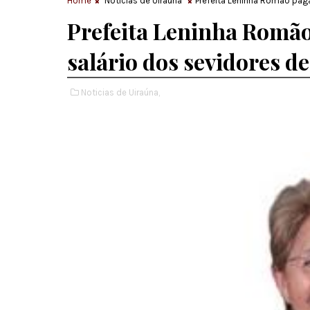
Home
Noticias de Uiraúna
Prefeita Leninha Romão paga
Prefeita Leninha Romão
salário dos sevidores d
Noticias de Uiraúna,