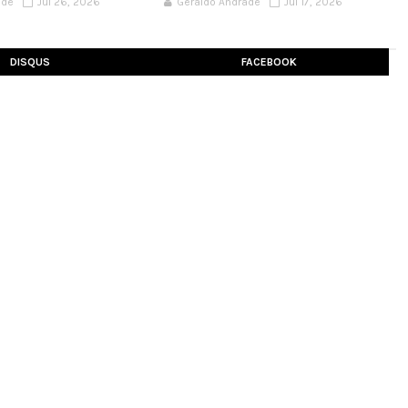
ade
Jul 26, 2026
Geraldo Andrade
Jul 17, 2026
DISQUS
FACEBOOK