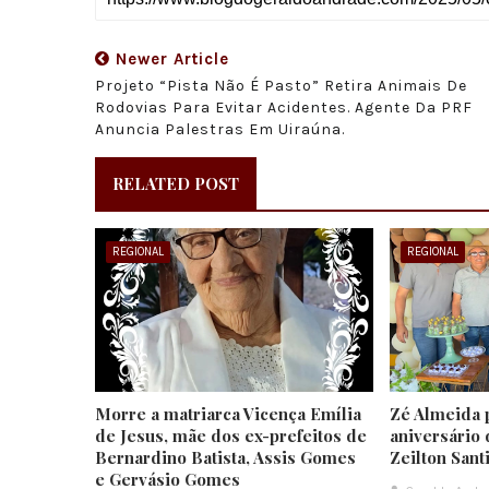
Newer Article
Projeto “Pista Não É Pasto” Retira Animais De
Rodovias Para Evitar Acidentes. Agente Da PRF
Anuncia Palestras Em Uiraúna.
RELATED POST
REGIONAL
REGIONAL
Morre a matriarca Vicença Emília
Zé Almeida 
de Jesus, mãe dos ex-prefeitos de
aniversário 
Bernardino Batista, Assis Gomes
Zeilton Sant
e Gervásio Gomes