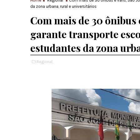
Home
Regional
Com mais de 30 ônibus e vans, São Jos
da zona urbana, rural e universitários
Com mais de 30 ônibus e
garante transporte esco
estudantes da zona urba
Regional,