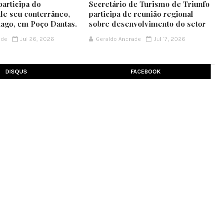
participa do
Secretário de Turismo de Triunfo
de seu conterrâneo,
participa de reunião regional
iago, em Poço Dantas.
sobre desenvolvimento do setor
ade
Jul 26, 2026
Geraldo Andrade
Jul 17, 2026
DISQUS
FACEBOOK