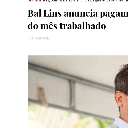
Home
Regional
Bal Lins anuncia pagamento do mês de
Bal Lins anuncia pagam
do mês trabalhado
Regional,