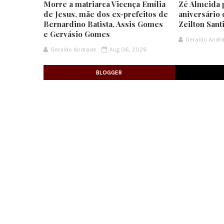
Morre a matriarca Vicença Emília
Zé Almeida 
de Jesus, mãe dos ex-prefeitos de
aniversário 
Bernardino Batista, Assis Gomes
Zeilton Sant
e Gervásio Gomes
Geraldo Andr
Geraldo Andrade
Aug 06, 2026
BLOGGER