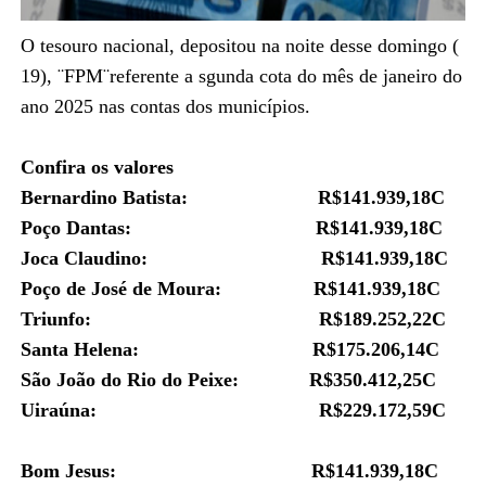
O tesouro nacional, depositou na noite desse domingo (
19), ¨FPM¨referente a sgunda cota do mês de janeiro do
ano 2025 nas contas dos municípios.
Confira os valores
Bernardino Batista: R$141.939,18C
Poço Dantas: R$141.939,18C
Joca Claudino: R$
141.939,18C
Poço de José de Moura: R$
141.939,18C
Triunfo: R$
189.252,22C
Santa Helena: R$
175.206,14C
São João do Rio do Peixe: R$
350.412,25C
Uiraúna: R$229.172,59C
Bom Jesus: R$141.939,18C