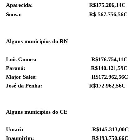
Aparecida: R$
175.206,14C
Sousa: R$
567.756,56C
Alguns municípios do RN
Luís Gomes: R$176.754,11C
Paranà: R$
140.121,59C
Major Sales:
R$
172.962,56C
José da Penha: R$172.962,56C
Alguns municípios do CE
Umari: R$145.313,00C
Ipaumirim: R$
193.750,66C