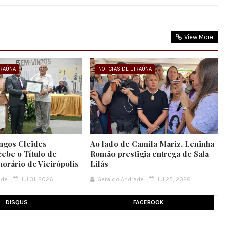
View More
IRAÚNA
NOTICIAS DE UIRAÚNA
ngos Cleides
Ao lado de Camila Mariz, Leninha
cebe o Título de
Romão prestigia entrega de Sala
orário de Vieirópolis
Lilás
ade
Jul 31, 2026
Geraldo Andrade
Jul 25, 2026
DISQUS
FACEBOOK