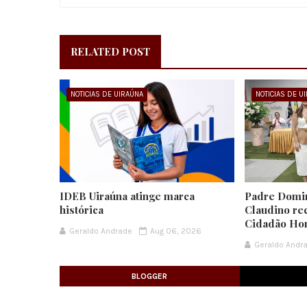
RELATED POST
NOTICIAS DE UIRAÚNA
NOTICIAS DE U
IDEB Uiraúna atinge marca
Padre Domi
histórica
Claudino re
Cidadão Hon
Geraldo Andrade
Aug 06, 2026
Geraldo Andr
BLOGGER