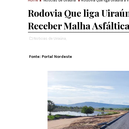
Home
Noticias de Uiraúna
Rodovia Que liga Uiraúna a 
Rodovia Que liga Uiraún
Receber Malha Asfáltic
Noticias de Uiraúna,
Fonte: Portal Nordeste