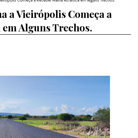
Vieirópolis Começa a Receber Malha Asfáltica em Alguns Trechos.
a a Vieirópolis Começa a
a em Alguns Trechos.