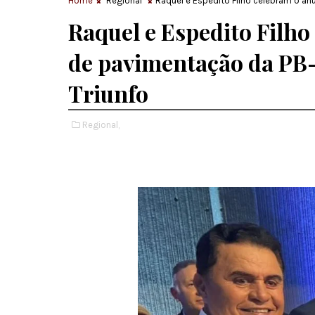
Home
Regional
Raquel e Espedito Filho celebram o an
Raquel e Espedito Filho
de pavimentação da PB-
Triunfo
Regional,