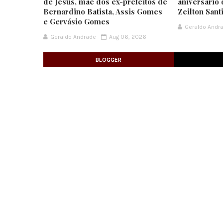
de Jesus, mãe dos ex-prefeitos de
aniversário 
Bernardino Batista, Assis Gomes
Zeilton Sant
e Gervásio Gomes
Geraldo Andr
Geraldo Andrade
Aug 06, 2026
BLOGGER