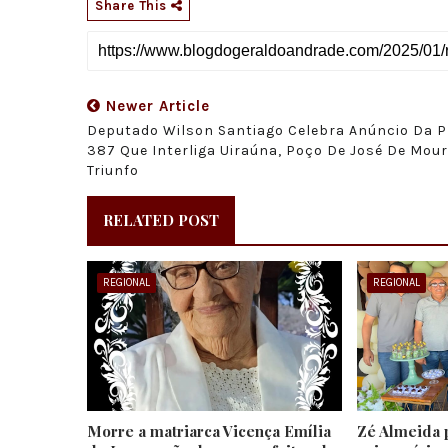
Share This
Newer Article
Deputado Wilson Santiago Celebra Anúncio Da P
387 Que Interliga Uiraúna, Poço De José De Mour
Triunfo
RELATED POST
REGIONAL
REGIONAL
Morre a matriarca Vicença Emília
Zé Almeida 