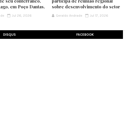
de seu conterrâneo,
participa de reunião regional
iago, em Poço Dantas.
sobre desenvolvimento do setor
ade
Jul 26, 2026
Geraldo Andrade
Jul 17, 2026
DISQUS
FACEBOOK