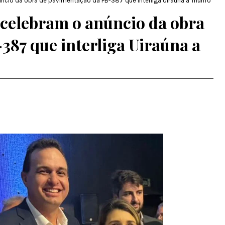
úncio da obra de pavimentação da PB-387 que interliga Uiraúna a Triunfo
 celebram o anúncio da obra
387 que interliga Uiraúna a