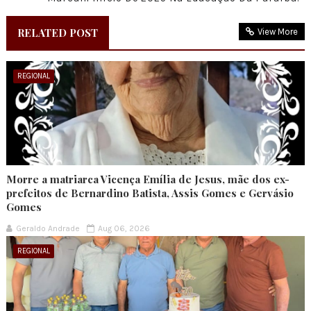
RELATED POST
View More
REGIONAL
Morre a matriarca Vicença Emília de Jesus, mãe dos ex-
prefeitos de Bernardino Batista, Assis Gomes e Gervásio
Gomes
Geraldo Andrade
Aug 06, 2026
REGIONAL