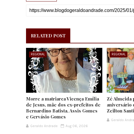
RELATED POST
REGIONAL
REGIONAL
Morre a matriarca Vicença Emília
Zé Almeida 
de Jesus, mãe dos ex-prefeitos de
aniversário 
Bernardino Batista, Assis Gomes
Zeilton Sant
e Gervásio Gomes
Geraldo Andr
Geraldo Andrade
Aug 06, 2026