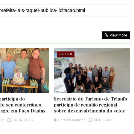
View More
REGIONAL
participa do
Secretário de Turismo de Triunfo
de seu conterrâneo,
participa de reunião regional
iago, em Poço Dantas.
sobre desenvolvimento do setor
ade
Jul 26, 2026
Geraldo Andrade
Jul 17, 2026