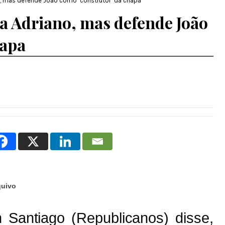
no, mas defende João como ‘construtor’ da chapa
ta Adriano, mas defende João
hapa
quivo
 Santiago (Republicanos) disse,