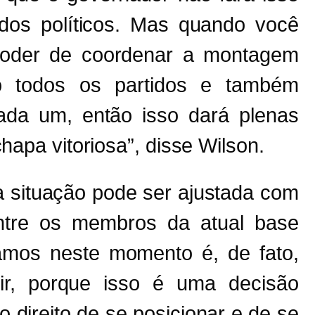
tidos políticos. Mas quando você
poder de coordenar a montagem
o todos os partidos e também
cada um, então isso dará plenas
apa vitoriosa”, disse Wilson.
a situação pode ser ajustada com
entre os membros da atual base
samos neste momento é, de fato,
tir, porque isso é uma decisão
 direito de se posicionar e de se