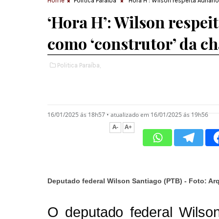
Home
Politica Paraíba
‘Hora H’: Wilson respeita Adria
‘Hora H’: Wilson respei
como ‘construtor’ da c
Politica Paraíba,
16/01/2025 ás 18h57
•
atualizado em 16/01/2025 ás 19h56
A-
A+
Deputado federal Wilson Santiago (PTB) - Foto: Ar
O deputado federal Wilson