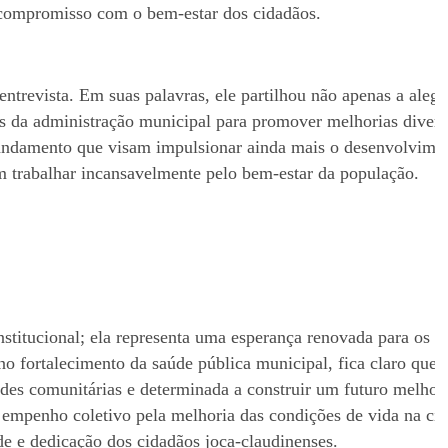
m compromisso com o bem-estar dos cidadãos.
ntrevista. Em suas palavras, ele partilhou não apenas a alegr
 da administração municipal para promover melhorias diver
 andamento que visam impulsionar ainda mais o desenvolvime
m trabalhar incansavelmente pelo bem-estar da população.
titucional; ela representa uma esperança renovada para os 
no fortalecimento da saúde pública municipal, fica claro que 
des comunitárias e determinada a construir um futuro melhor 
 empenho coletivo pela melhoria das condições de vida na ci
de e dedicação dos cidadãos joca-claudinenses.