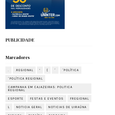
ia pela
sas em Joca
nto da
PUBLICIDADE
Marcadores
.
.REGIONAL
'
[
´
´POLÍTICA
´POLÍTICA REGIONAL
moradores
CAMPANHA EM CAJAZEIRAS: POLITICA
REGIONAL
a
ESPORTE
FESTAS E EVENTOS
FREGIONAL
para todos.
dade e
L
NOTICIA GERAL
NOTICIAS DE UIRAÚNA