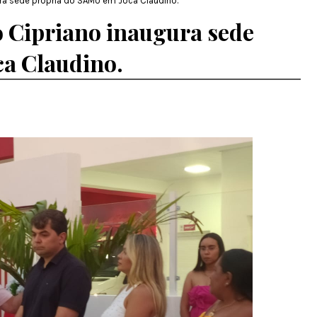
gura sede própria do SAMU em Joca Claudino.
o Cipriano inaugura sede
a Claudino.