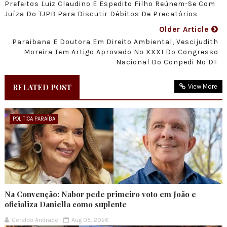
Prefeitos Luiz Claudino E Espedito Filho Reúnem-Se Com
Juíza Do TJPB Para Discutir Débitos De Precatórios
Older Article
Paraibana E Doutora Em Direito Ambiental, Vescijudith
Moreira Tem Artigo Aprovado No XXXI Do Congresso
Nacional Do Conpedi No DF
RELATED POST
View More
POLITICA PARAÍBA
Na Convenção: Nabor pede primeiro voto em João e
oficializa Daniella como suplente
Geraldo Andrade
Aug 05, 2026