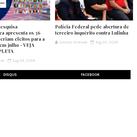
Pesquisa
Polícia Federal pede abertura de
ca apresenta os 36
terceiro inquérito contra Lulinha
eriam eleitos para a
Geraldo Andrade
Aug 03, 2026
em julho - VEJA
PLETA
ade
Aug 04, 2026
DISQUS
FACEBOOK