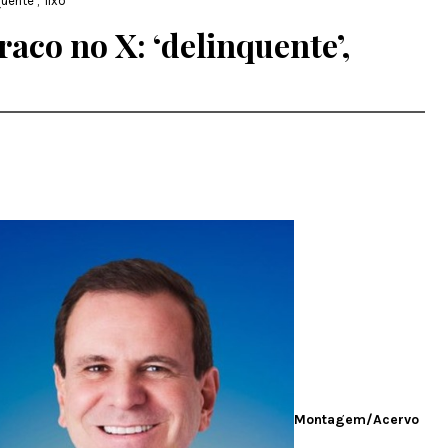
nte’, ‘lixo’
co no X: ‘delinquente’,
Montagem/Acervo