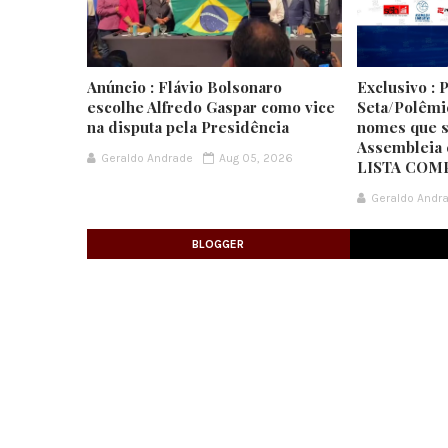
Anúncio : Flávio Bolsonaro
Exclusivo : 
escolhe Alfredo Gaspar como vice
Seta/Polêmi
na disputa pela Presidência
nomes que s
Assembleia 
Geraldo Andrade
Aug 05, 2026
LISTA COM
Geraldo Andr
BLOGGER