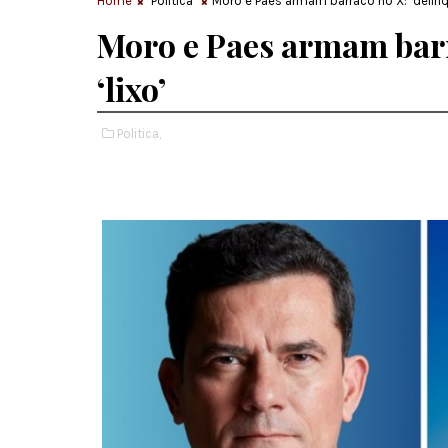
Home
Politica
Moro e Paes armam barraco no X: ‘delinque
Moro e Paes armam barra
‘lixo’
Politica,