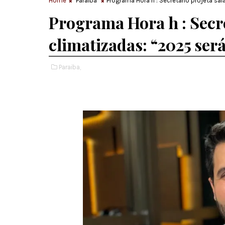
Home
Paraiba
Programa Hora h : Secretário projeta sa
Programa Hora h : Secre
climatizadas: “2025 ser
Paraiba,