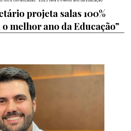
las 100% climatizadas: “2025 será o melhor ano da Educação”
tário projeta salas 100%
á o melhor ano da Educação”