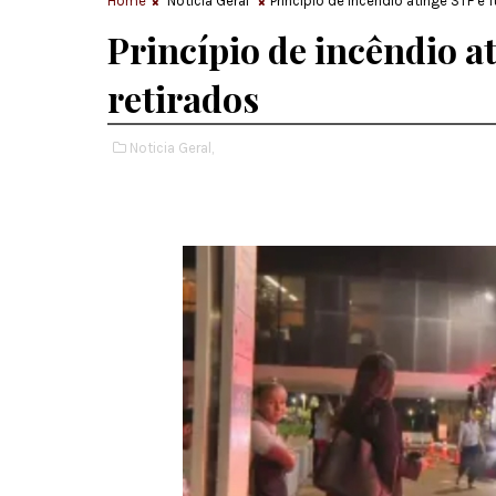
Home
Noticia Geral
Princípio de incêndio atinge STF e 
Princípio de incêndio a
retirados
Noticia Geral,