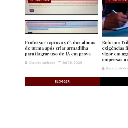
Professor reprova 91% dos alunos
Reforma Tri
de turma após criar armadilha
exigências f
para flagrar uso de IA em prova
vigor em ago
empresas a 
Geraldo Andrade
Jul 28, 2026
Geraldo Andr
BLOGGER