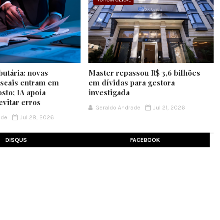
butária: novas
Master repassou R$ 3,6 bilhões
iscais entram em
em dívidas para gestora
sto; IA apoia
investigada
evitar erros
Geraldo Andrade
Jul 21, 2026
ade
Jul 28, 2026
DISQUS
FACEBOOK