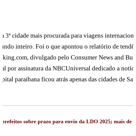
 a 3ª cidade mais procurada para viagens internaciona
undo inteiro. Foi o que apontou o relatório de tendê
oking.com, divulgado pelo Consumer News and Bus
l por assinatura da NBCUniversal dedicado a notíci
apital paraibana ficou atrás apenas das cidades de Sa
).
prefeitos sobre prazo para envio da LDO 2025; mais de 2