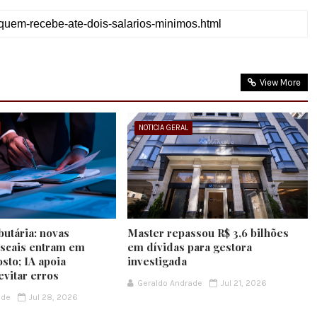
View More
NOTICIA GERAL
butária: novas
Master repassou R$ 3,6 bilhões
iscais entram em
em dívidas para gestora
sto; IA apoia
investigada
evitar erros
Geraldo Andrade
Jul 21, 2026
ade
Jul 28, 2026