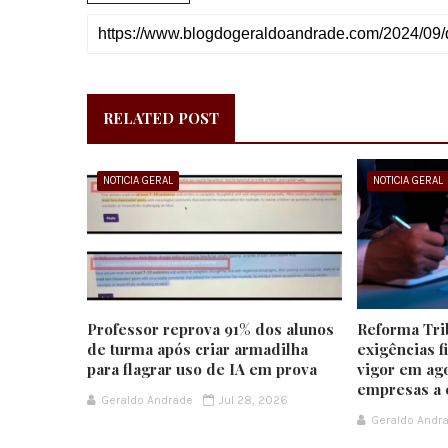
RELATED POST
NOTICIA GERAL
NOTICIA GERAL
Professor reprova 91% dos alunos
Reforma Tri
de turma após criar armadilha
exigências f
para flagrar uso de IA em prova
vigor em ago
empresas a 
Geraldo Andrade
Jul 28, 2026
Geraldo Andr