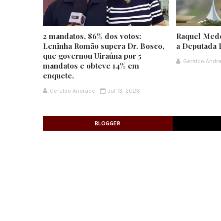
2 mandatos, 86% dos votos:
Raquel Mede
Leninha Romão supera Dr. Bosco,
a Deputada 
que governou Uiraúna por 5
Geraldo Andr
mandatos e obteve 14% em
enquete.
Geraldo Andrade
Jul 13, 2026
BLOGGER