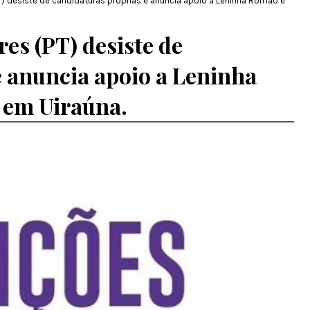
T) desiste de candidaturas próprias e anuncia apoio a Leninha Romão e
es (PT) desiste de
e anuncia apoio a Leninha
 em Uiraúna.