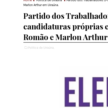
Home
Politica de Uiraúna
Partido dos Trabalhadores (P
Marlon Arthur em Uiraúna.
Partido dos Trabalhador
candidaturas próprias 
Romão e Marlon Arthur
Politica de Uiraúna,