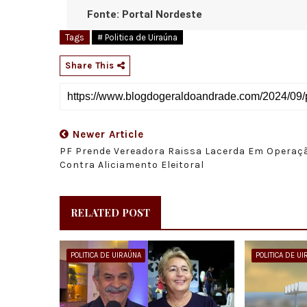
Fonte: Portal Nordeste
Tags
# Politica de Uiraúna
Share This
Newer Article
PF Prende Vereadora Raissa Lacerda Em Operaç
Contra Aliciamento Eleitoral
RELATED POST
POLITICA DE UIRAÚNA
POLITICA DE U