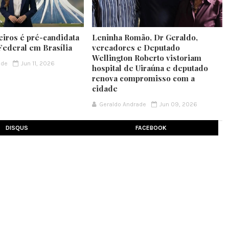
iros é pré-candidata
Leninha Romão, Dr Geraldo,
Federal em Brasília
vereadores e Deputado
Wellington Roberto vistoriam
ade
Jun 11, 2026
hospital de Uiraúna e deputado
renova compromisso com a
cidade
Geraldo Andrade
Jun 09, 2026
DISQUS
FACEBOOK