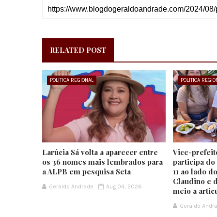
RELATED POST
POLITICA REGIONAL
POLITICA REGIO
Larúcia Sá volta a aparecer entre
Vice-prefei
os 36 nomes mais lembrados para
participa d
a ALPB em pesquisa Seta
11 ao lado d
Claudino e 
Geraldo Andrade
Aug 04, 2026
meio a artic
Geraldo Andr