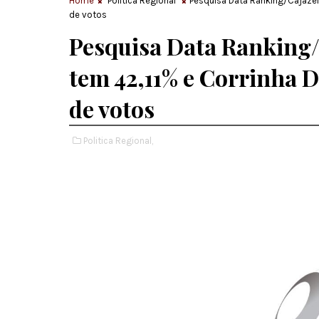
Home
Politica Regional
Pesquisa Data Ranking/Cajazei
de votos
Pesquisa Data Ranking/
tem 42,11% e Corrinha D
de votos
Politica Regional,