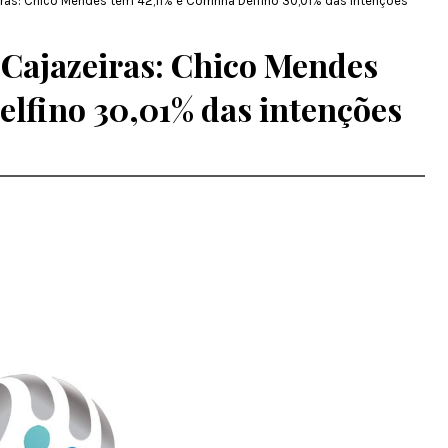
ras: Chico Mendes tem 42,11% e Corrinha Delfino 30,01% das intenções
Cajazeiras: Chico Mendes
elfino 30,01% das intenções