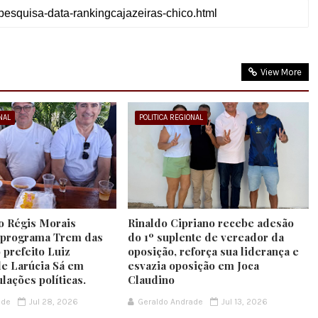
View More
NAL
POLITICA REGIONAL
to Régis Morais
Rinaldo Cipriano recebe adesão
o programa Trem das
do 1º suplente de vereador da
o prefeito Luiz
oposição, reforça sua liderança e
de Larúcia Sá em
esvazia oposição em Joca
ulações políticas.
Claudino
ade
Jul 28, 2026
Geraldo Andrade
Jul 13, 2026