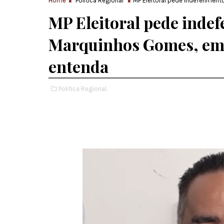
Home
Politica Regional
MP Eleitoral pede indeferimen
MP Eleitoral pede inde
Marquinhos Gomes, em 
entenda
Politica Regional,