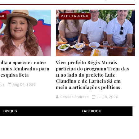
NAL
POLITICA REGIONAL
olta a aparecer entre
Vice-prefeito Régis Morais
 mais lembrados para
participa do programa Trem das
esquisa Seta
11 ao lado do prefeito Luiz
Claudino e de Larúcia Sá em
ade
Aug 04, 2026
meio a articulações políticas.
Geraldo Andrade
Jul 28, 2026
DISQUS
FACEBOOK