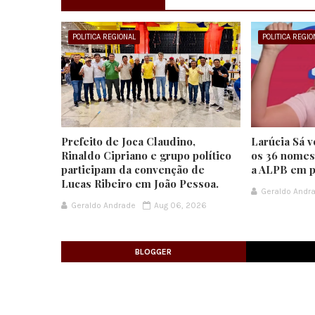
POLITICA REGIONAL
POLITICA REGIO
Prefeito de Joca Claudino,
Larúcia Sá v
Rinaldo Cipriano e grupo político
os 36 nomes
participam da convenção de
a ALPB em p
Lucas Ribeiro em João Pessoa.
Geraldo Andr
Geraldo Andrade
Aug 06, 2026
BLOGGER