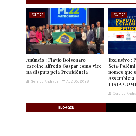
POLITICA
POLITICA
Anúncio : Flávio Bolsonaro
Exclusivo : 
escolhe Alfredo Gaspar como vice
Seta/Polêmi
na disputa pela Presidência
nomes que s
Assembleia 
Geraldo Andrade
Aug 05, 2026
LISTA COM
Geraldo Andr
BLOGGER