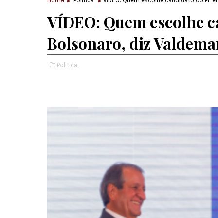
Home
Politica
VÍDEO: Quem escolhe candidato do PL e
VÍDEO: Quem escolhe ca
Bolsonaro, diz Valdema
Politica,