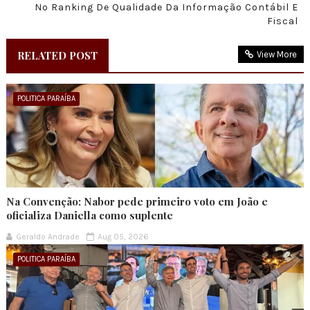
No Ranking De Qualidade Da Informação Contábil E
Fiscal
RELATED POST
View More
POLITICA PARAÍBA
Na Convenção: Nabor pede primeiro voto em João e
oficializa Daniella como suplente
Geraldo Andrade
Aug 05, 2026
POLITICA PARAÍBA