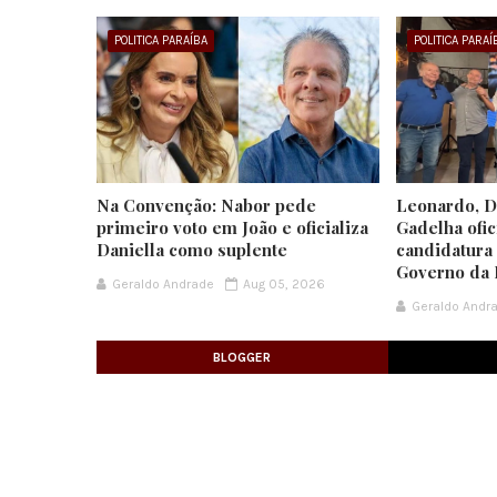
POLITICA PARAÍBA
POLITICA PARAÍ
Na Convenção: Nabor pede
Leonardo, Da
primeiro voto em João e oficializa
Gadelha ofic
Daniella como suplente
candidatura
Governo da 
Geraldo Andrade
Aug 05, 2026
Geraldo Andr
BLOGGER