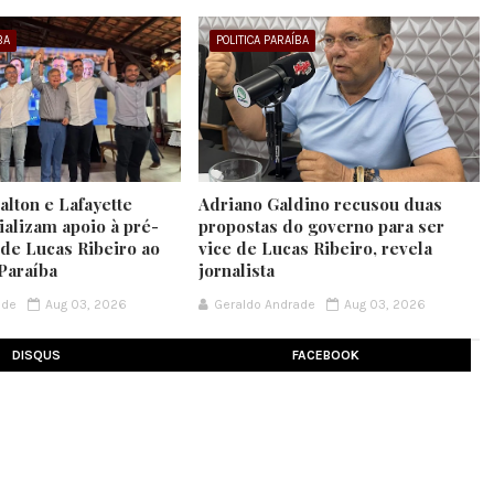
BA
POLITICA PARAÍBA
lton e Lafayette
Adriano Galdino recusou duas
ializam apoio à pré-
propostas do governo para ser
 de Lucas Ribeiro ao
vice de Lucas Ribeiro, revela
Paraíba
jornalista
ade
Aug 03, 2026
Geraldo Andrade
Aug 03, 2026
DISQUS
FACEBOOK