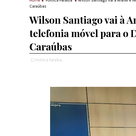
Home
Politica Paraíba
Wilson Santiago vai à Anatel e re
Caraúbas
Wilson Santiago vai à An
telefonia móvel para o D
Caraúbas
Politica Paraíba,