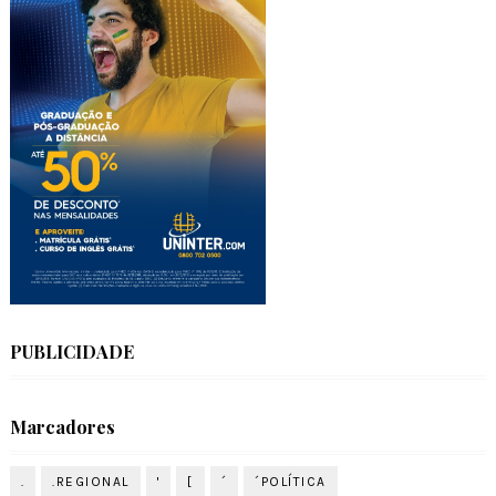
PUBLICIDADE
Marcadores
.
.REGIONAL
'
[
´
´POLÍTICA