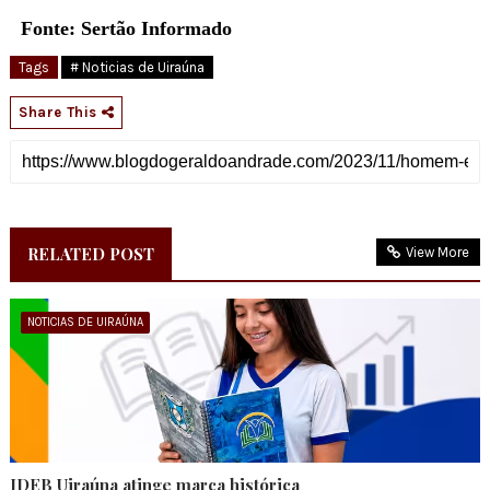
Fonte: Sertão Informado
Tags
# Noticias de Uiraúna
Share This
RELATED POST
View More
NOTICIAS DE UIRAÚNA
IDEB Uiraúna atinge marca histórica