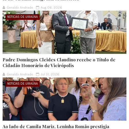
Geraldo Andrade
Aug 06, 2026
NOTICIAS DE UIRAÚNA
Padre Domingos Cleides Claudino recebe o Título de
Cidadão Honorário de Vieirópolis
Geraldo Andrade
Jul 31, 2026
NOTICIAS DE UIRAÚNA
Ao lado de Camila Mariz, Leninha Romão prestigia