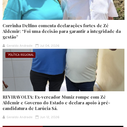
Corrinha Delfino comenta declarações fortes de Zé
Aldemir: “Foi uma decisão para garantir a integridade da
gestão”
Geraldo Andrade
Jul 04, 2026
´POLÍTICA REGIONAL
REVIRAVOLTA: Ex-vereador Muniz rompe com Zé
Aldemir e Governo do Estado e declara apoio à pré-
candidatura de Larúcia Sá.
Geraldo Andrade
Jun 12, 2026