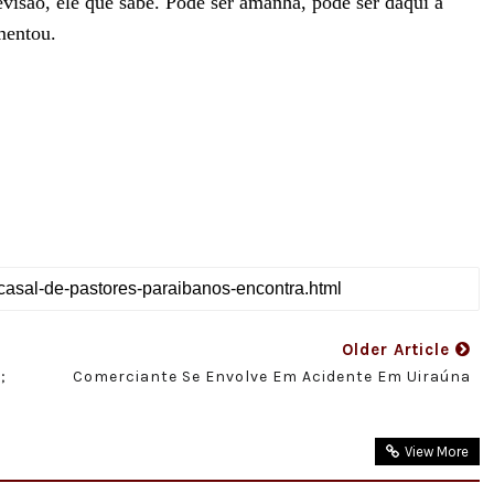
evisão, ele que sabe. Pode ser amanhã, pode ser daqui a
mentou.
Older Article
;
Comerciante Se Envolve Em Acidente Em Uiraúna
View More