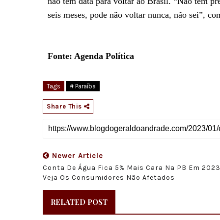
não tem data para voltar ao Brasil. “Não tem pr
seis meses, pode não voltar nunca, não sei”, co
Fonte: Agenda Política
Tags
# Paraíba
Share This
Newer Article
Conta De Água Fica 5% Mais Cara Na PB Em 2023
Veja Os Consumidores Não Afetados
RELATED POST