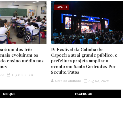
PARAÍBA
ba é um dos três
IV Festival da Galinha de
 mais evoluíram os
Capoeira atrai grande público, e
 do ensino médio nos
prefeitura projeta ampliar o
anos
evento em Santa Gertrudes Por
Seculte/Patos
ade
Aug 06, 2026
Geraldo Andrade
Aug 03, 2026
DISQUS
FACEBOOK