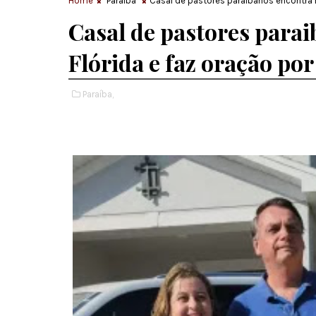
Home
Paraíba
Casal de pastores paraibanos encontra B
Casal de pastores para
Flórida e faz oração po
Paraíba,