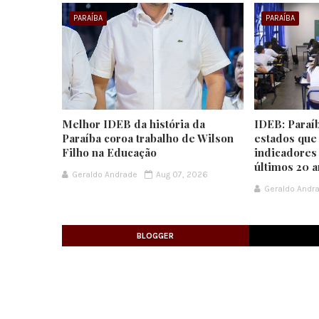
PARAÍBA
PARAÍBA
Melhor IDEB da história da
IDEB: Paraí
Paraíba coroa trabalho de Wilson
estados que
Filho na Educação
indicadores
últimos 20 
Geraldo Andrade
Aug 07, 2026
Geraldo Andr
BLOGGER