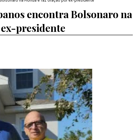
olsonaro na Flórida e faz oração por ex-presidente
ibanos encontra Bolsonaro na
r ex-presidente