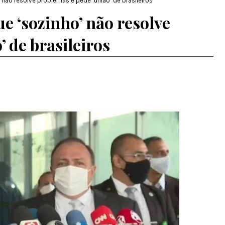
 não resolve problemas e pede ‘união’ de brasileiros
e ‘sozinho’ não resolve
 de brasileiros