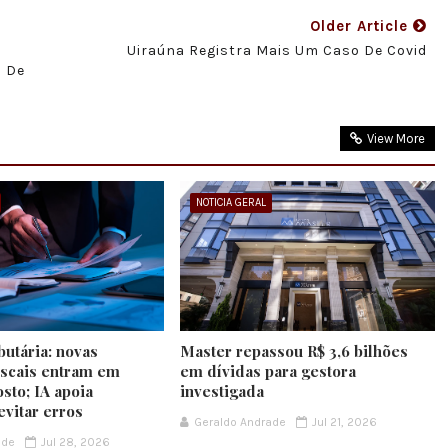
Older Article
Uiraúna Registra Mais Um Caso De Covid
a De
View More
NOTICIA GERAL
butária: novas
Master repassou R$ 3,6 bilhões
iscais entram em
em dívidas para gestora
sto; IA apoia
investigada
evitar erros
Geraldo Andrade
Jul 21, 2026
ade
Jul 28, 2026