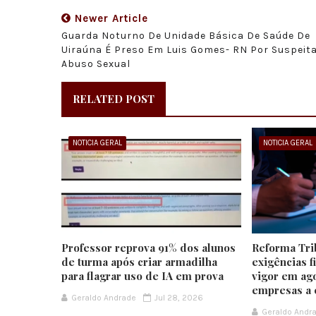
Newer Article
Guarda Noturno De Unidade Básica De Saúde De
Uiraúna É Preso Em Luis Gomes- RN Por Suspeit
Abuso Sexual
RELATED POST
NOTICIA GERAL
NOTICIA GERAL
Professor reprova 91% dos alunos
Reforma Tri
de turma após criar armadilha
exigências f
para flagrar uso de IA em prova
vigor em ago
empresas a 
Geraldo Andrade
Jul 28, 2026
Geraldo Andr