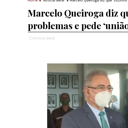
Home
Noticia Geral
Marcelo Queiroga diz que ‘sozinho’
Marcelo Queiroga diz qu
problemas e pede ‘união’
Noticia Geral,