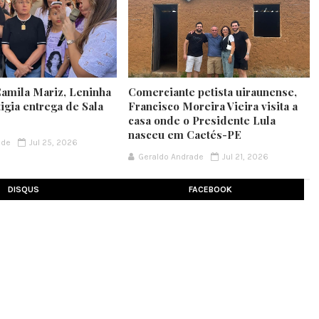
Camila Mariz, Leninha
Comerciante petista uiraunense,
igia entrega de Sala
Francisco Moreira Vieira visita a
casa onde o Presidente Lula
nasceu em Caetés-PE
ade
Jul 25, 2026
Geraldo Andrade
Jul 21, 2026
DISQUS
FACEBOOK