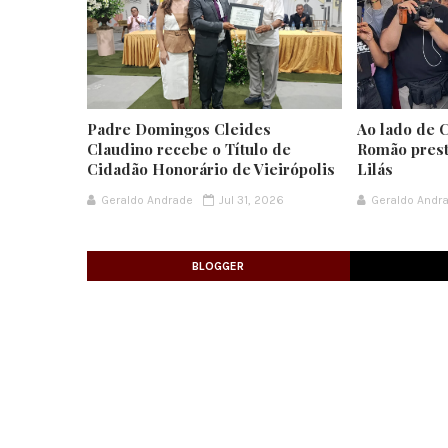
Padre Domingos Cleides
Ao lado de 
Claudino recebe o Título de
Romão prest
Cidadão Honorário de Vieirópolis
Lilás
Geraldo Andrade
Jul 31, 2026
Geraldo Andr
BLOGGER