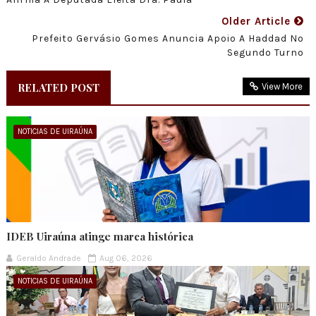
Older Article
Prefeito Gervásio Gomes Anuncia Apoio A Haddad No
Segundo Turno
RELATED POST
View More
NOTICIAS DE UIRAÚNA
IDEB Uiraúna atinge marca histórica
Geraldo Andrade
Aug 06, 2026
NOTICIAS DE UIRAÚNA